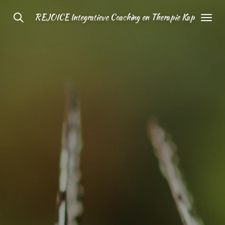
Ga
REJOICE Integratieve Coaching en Therapie Kapelle
direct
naar
de
hoofdinhoud