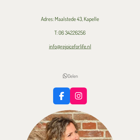
Adres: Maalstede 43, Kapelle
T: 06 34226256
info@rejoiceforlife.nl
Delen
F
I
a
n
c
s
e
t
b
a