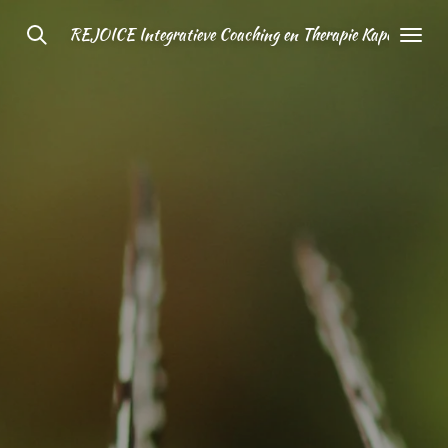
Ga
REJOICE Integratieve Coaching en Therapie Kapelle
direct
naar
de
hoofdinhoud