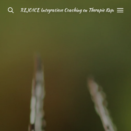
Ga
REJOICE Integratieve Coaching en Therapie Kapelle
direct
naar
de
hoofdinhoud