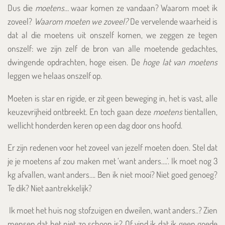
Dus die
moetens
… waar komen ze vandaan? Waarom moet ik
zoveel?
Waarom moeten we zoveel?
De vervelende waarheid is
dat al die moetens uit onszelf komen, we zeggen ze tegen
onszelf: we zijn zelf de bron van alle moetende gedachtes,
dwingende opdrachten, hoge eisen. De
hoge lat van moetens
leggen we helaas onszelf op.
Moeten is star en rigide, er zit geen beweging in, het is vast, alle
keuzevrijheid ontbreekt. En toch gaan deze
moetens
tientallen,
wellicht honderden keren op een dag door ons hoofd.
Er zijn redenen voor het zoveel van jezelf moeten doen. Stel dat
je je moetens af zou maken met ‘want anders….’. Ik moet nog 3
kg afvallen, want anders…. Ben ik niet mooi? Niet goed genoeg?
Te dik? Niet aantrekkelijk?
Ik moet het huis nog stofzuigen en dweilen, want anders..? Zien
mensen dat het niet zo schoon is? Of vind ik dat ik geen goede