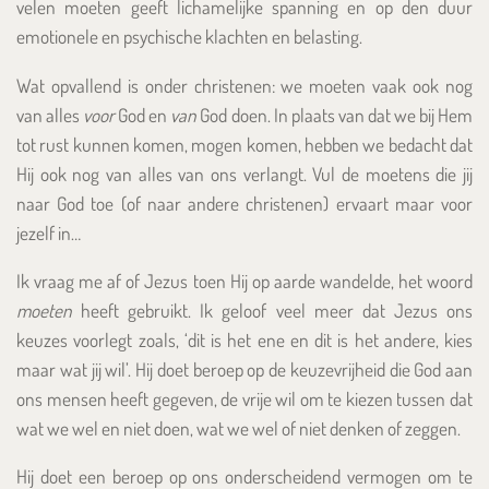
velen moeten geeft lichamelijke spanning en op den duur
emotionele en psychische klachten en belasting.
Wat opvallend is onder christenen: we moeten vaak ook nog
van alles
voor
God en
van
God doen. In plaats van dat we bij Hem
tot rust kunnen komen, mogen komen, hebben we bedacht dat
Hij ook nog van alles van ons verlangt. Vul de moetens die jij
naar God toe (of naar andere christenen) ervaart maar voor
jezelf in…
Ik vraag me af of Jezus toen Hij op aarde wandelde, het woord
moeten
heeft gebruikt. Ik geloof veel meer dat Jezus ons
keuzes voorlegt zoals, ‘dit is het ene en dit is het andere, kies
maar wat jij wil’. Hij doet beroep op de keuzevrijheid die God aan
ons mensen heeft gegeven, de vrije wil om te kiezen tussen dat
wat we wel en niet doen, wat we wel of niet denken of zeggen.
Hij doet een beroep op ons onderscheidend vermogen om te