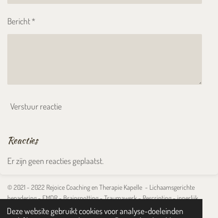
Bericht *
Verstuur reactie
Reacties
Er zijn geen reacties geplaatst.
© 2021 - 2022 Rejoice Coaching en Therapie Kapelle - Lichaamsgerichte
benadering - EMDR - Brainspotting - Traumawerk - Rescripting - innerlijk
kind
Deze website gebruikt cookies voor analyse-doeleinden