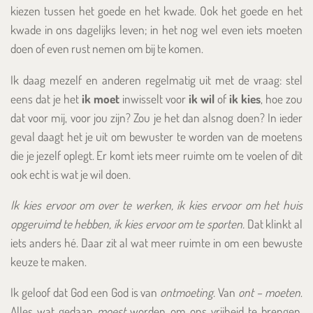
kiezen tussen het goede en het kwade. Ook het goede en het
kwade in ons dagelijks leven; in het nog wel even iets moeten
doen of even rust nemen om bij te komen.
Ik daag mezelf en anderen regelmatig uit met de vraag: stel
eens dat je het
ik moet
inwisselt voor
ik wil
of
ik kies
, hoe zou
dat voor mij, voor jou zijn? Zou je het dan alsnog doen? In ieder
geval daagt het je uit om bewuster te worden van de moetens
die je jezelf oplegt. Er komt iets meer ruimte om te voelen of dit
ook echt is wat je wil doen.
Ik kies ervoor om over te werken, ik kies ervoor om het huis
opgeruimd te hebben, ik kies ervoor om te sporten.
Dat klinkt al
iets anders hé. Daar zit al wat meer ruimte in om een bewuste
keuze te maken.
Ik geloof dat God een God is van
ontmoeting.
Van
ont – moeten
.
Alles wat gedaan
moest
worden om ons vrijheid te brengen,